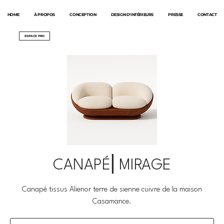
HOME
À PROPOS
CONCEPTION
DESIGN D'INTÉRIEURS
PRESSE
CONTACT
ESPACE PRO
CANAPÉ⎜MIRAGE
Canapé tissus Alienor terre de sienne cuivre de la maison
Casamance.